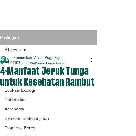
Postingan
All posts
Komunikasi Visual Puge Figo
All posts
24 Jun 2024
2 menit membaca
4 Manfaat Jeruk Tunga
Artikel
untuk Kesehatan Rambut
Berita
Edukasi Ekologi
Reforestasi
Agronomy
Ekonomi Berkelanjutan
Diagnosa Forest