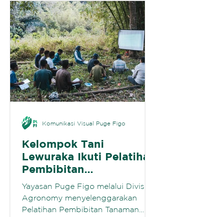
Komunikasi Visual Puge Figo
Kelompok Tani
Lewuraka Ikuti Pelatihan
Pembibitan
Agroforestry sebagai
Yayasan Puge Figo melalui Divisi
Persiapan Pembibitan
Agronomy menyelenggarakan
Mandiri
Pelatihan Pembibitan Tanaman