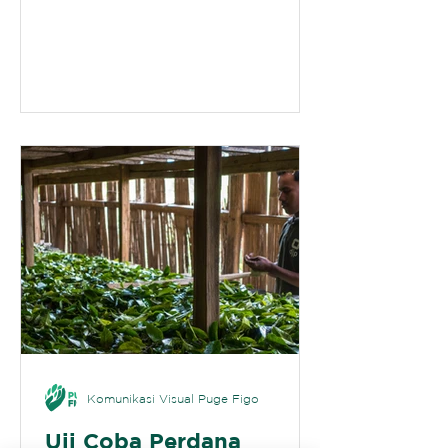
Agroforestry bagi Kelompok Tani
Lewuraka di Desa Nginamanu,
Kecamatan Wolomeze, Kabupaten
Ngada, Nusa Tenggara Timur.
Kegiatan ini merupakan bagian
dari upaya penguatan kapasitas
kelompok dalam mempersiapkan
pengelolaan pembibitan tanaman
secara mandiri.
Komunikasi Visual Puge Figo
Uji Coba Perdana