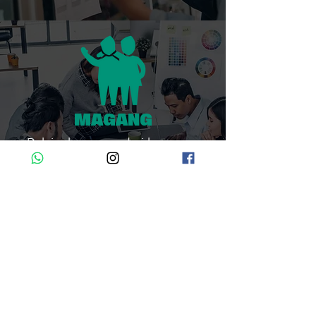
MAGANG
Belajar langsung dari lapangan
sambil berkontribusi untuk alam
dan masyarakat di Flores.
Read More >
DAPATKAN NOTIFIKASI ARTIKEL
DAN BERITA KAMI