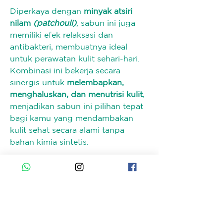
Diperkaya dengan 
minyak atsiri 
nilam 
(patchouli)
, sabun ini juga 
memiliki efek relaksasi dan 
antibakteri, membuatnya ideal 
untuk perawatan kulit sehari-hari. 
Kombinasi ini bekerja secara 
sinergis untuk 
melembapkan, 
menghaluskan, dan menutrisi kulit
, 
menjadikan sabun ini pilihan tepat 
bagi kamu yang mendambakan 
kulit sehat secara alami tanpa 
bahan kimia sintetis.
Dengan aroma hangat dan segar 
yang menenangkan, 
Citrus & 
Patchouli Soap Bar
 bukan hanya 
sabun, melainkan pengalaman 
aromaterapi alami dalam setiap 