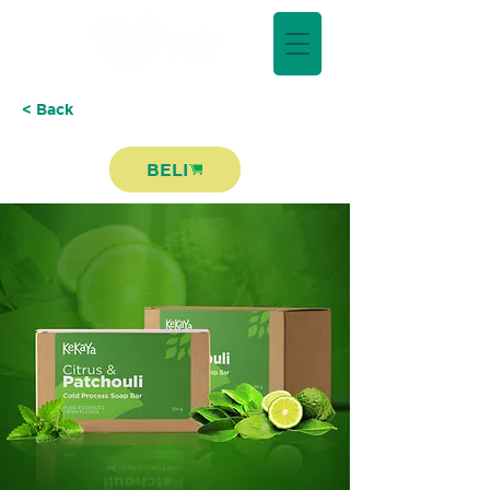
< Back
BELI