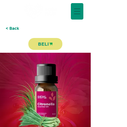
< Back
BELI