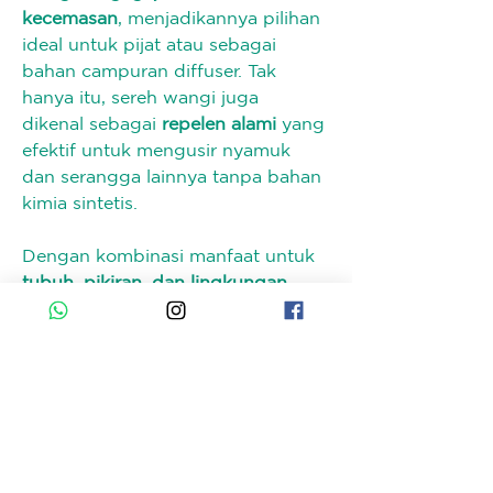
kecemasan
, menjadikannya pilihan 
ideal untuk pijat atau sebagai 
bahan campuran diffuser. Tak 
hanya itu, sereh wangi juga 
dikenal sebagai 
repelen alami
 yang 
efektif untuk mengusir nyamuk 
dan serangga lainnya tanpa bahan 
kimia sintetis.
Dengan kombinasi manfaat untuk 
tubuh, pikiran, dan lingkungan
, 
minyak atsiri sereh wangi menjadi 
salah satu minyak esensial 
serbaguna yang esensial dalam 
koleksi aromaterapi dan perawatan 
alami sehari-hari.